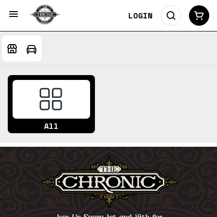
LOGIN
All