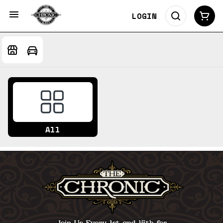
LOGIN
All