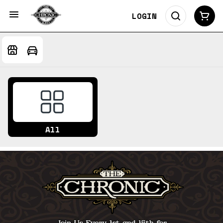
LOGIN
All