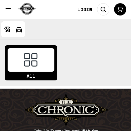
LOGIN
All