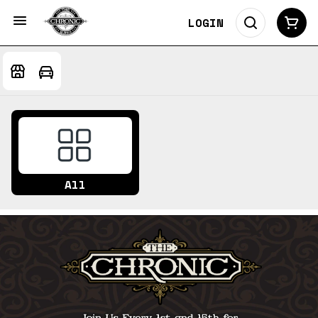
LOGIN
All