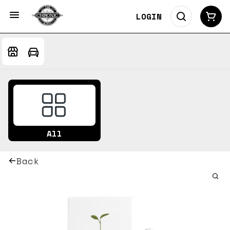
LOGIN
All
Back